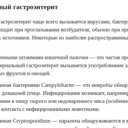
мические вещества, например, отравление с
инимаемые лекарства. Есть определенные ле
строэнтерит у восприимчивых людей.
доброкачественная пища, раздражающая сли
Кишечная палочка
Узнать больше