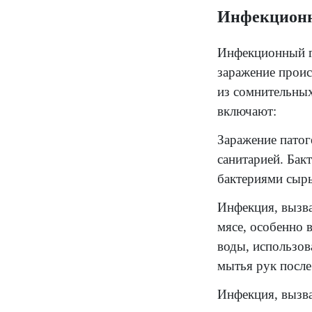
хи
пр
га
не