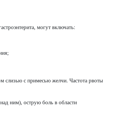
 — эти микробы обнаруживаются в фекалия
е возникает, например, при употреблении 
енного мяса (особенно курицы) и пренебр
ивотными.
ты обнаруживаются в кишечнике человека 
ассейне и случайным проглатыванием воды и
к может распространить паразитов на про
уки после посещения туалета.
а. Заболевание вызывается, например, уп
цированным животным или сменой подгузни
сли не мыть руки после этого.