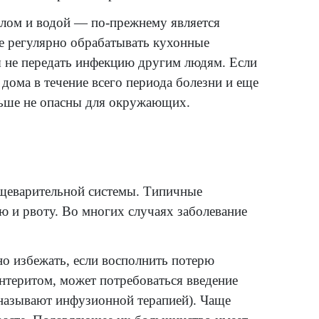
бя заражение вирусами, бактериями или во
ых химических веществ и некоторых лекарст
ики — мытье рук с мылом и водой — по-пр
оме того, не забывайте регулярно обрабаты
и дверные ручки, чтобы не передать инфекц
лел, стоит оставаться дома в течение всего
убедиться, что Вы больше не опасны для о