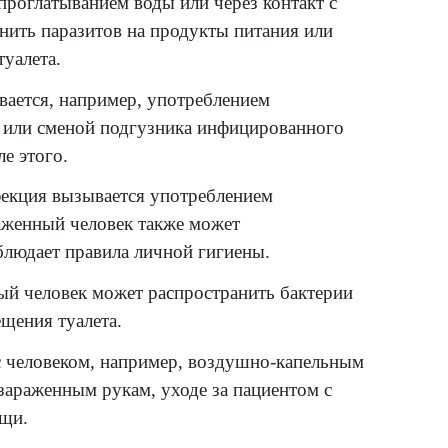
тся вирусами, бактериями или паразитами.
ителя, обычно при приеме пищи или питье 
олее распространенных типов инфекционног
чки — это частая проблема путешественник
ается употреблением загрязненной воды ил