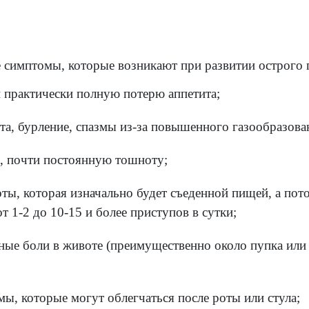
ция, вызванная бактериями Campylobacter
 особенно в домашней птице. Инфицировани
 использовании в пищу сырого или недовар
 рук после контакта с инфицированными ж
ция, вызванная Cryptosporidium — парази
ается, например, плаванием в зараженном б
ированными животными. Зараженный челове
чные поверхности в доме, если он не моет р
иоз — это паразитарная инфекция кишечник
зненной воды, тесными контактами с инфи
ка и попадает в пищеварительную систему, е