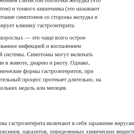
оэнтерит часто называют «желудочным гри
ак для него типично сочетание общих прояв
их на простудные, и местных симптомов,
нных поражением слизистой оболочки желу
ают гастритом) и тонкого кишечника (это 
итом). Сочетание симптомов со стороны же
ника формирует клинику гастроэнтерита.
оэнтерит у взрослых — это чаще всего остр
евание, вызванное инфекцией и воспаление
варительной системы. Симптомы могут вкл
ические боли в животе, диарею и рвоту. Одн
жны и хронические формы гастроэнтеритов
ых воспалительный процесс протекает длите