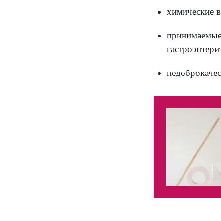
При
Есть 
ки
ба
ки
ба
за
ос