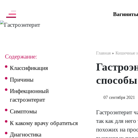
Задать вопрос по препарату
Главна
Содержание:
Га
Классификация
сп
Причины
Инфекционный
07 
гастроэнтерит