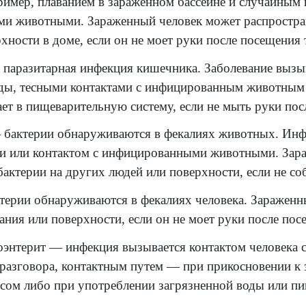
екционный гастроэнтерит
ционный гастроэнтерит чаще всего вызывае
ение происходит при проглатывании возбуд
мнительных источников. Некоторые из наиб
чают:
ение патогенными штаммами кишечной пало
арией. Бактериальный гастроэнтерит вызыв
риями сырых фруктов и овощей.