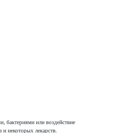
ппом»,
лений,
дка (что
называют
лудка и
ое
м
ючать
ако,
, при
льно, на