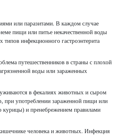
винцом, могут вызвать геморрагический гас
карства (например, антибиотики), прием к
зистые. В этом случае возникает алиментар