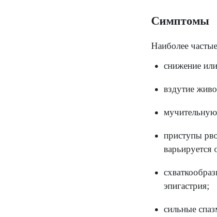
Инфек
мясе,
воды,
мытья
Инфек
вызыв
инфиц
разли
Лямбл
загря
ребен