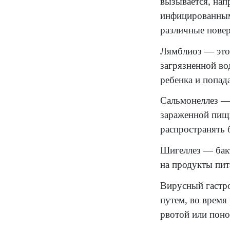
Инф
Инфек
зараж
из со
вклю
Зараж
санит
бакте