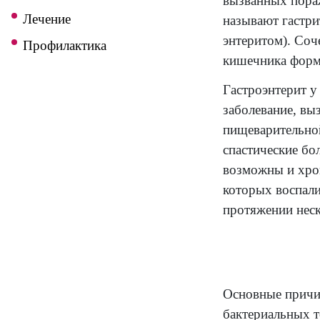
Симптомы
Гастр
так к
К какому врачу обратиться
похож
Диагностика
вызва
Лечение
назыв
энтер
Профилактика
кишеч
Гастр
забол
пище
спаст
возмо
котор