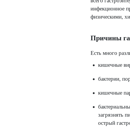
Кла
Гастр
симпт
прохо
Основ
жидко
жидко
всего
инфек
физич