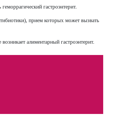
рые могут вызвать гастроэнтерит, в том чи
цивирус, ротавирус, астровирус и аденовир
ьного тракта - например, бактерии Campylo
ytica, Giardia lamblia и Cryptosporidium.
не вызывают болезней, но их ядовитые поб
кокковых бактерий выделяют токсины, кото