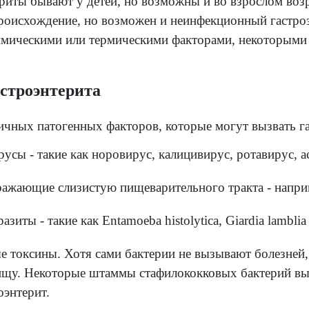
ссификация
оэнтерит — это заболевание, вызванное ра
омы гастроэнтерита включают спастические 
дит в течение нескольких дней.
ное осложнение гастроэнтерита — обезвожи
сти при рвоте и диарее. Человеку, страда
сти внутривенно (непосредственно в крово
 гастроэнтериты бывают у детей, но возмо
ционное происхождение, но возможен и не
ескими, химическими или термическими фа