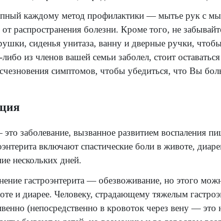
жении нескольких недель или месяцев.
ные причины гастроэнтерита включают в се
риальных токсинов, паразитов, определенн
ой и доступный каждому метод профилакт
й защитой от распространения болезни. Кр
хности, игрушки, сиденья унитаза, ванну 
ми или кто-либо из членов вашей семьи забо
сов после исчезновения симптомов, чтобы 