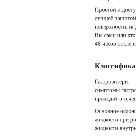
протя
Основ
бакте
Прост
лучше
повер
Вы са
48 ча