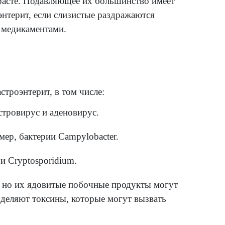
звитием воспаления пищеварительной систе
боли в животе, диарею и рвоту. Во многих
вание, но этого можно избежать, если вос
ющему тяжелым гастроэнтеритом, может потр
ток через вену — это называют инфузионно
жны и во взрослом возрасте. Подавляющее 
инфекционный гастроэнтерит, если слизист
кторами, некоторыми медикаментами.