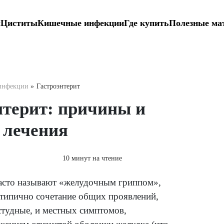
Вагиниты
Циститы
Кишечные инфекции
Гд
я
»
Кишечные инфекции
»
Гастроэнтерит
строэнтерит: причины
особы лечения
сентября 2021
10 минут на чтение