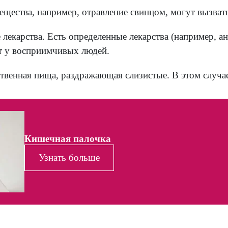
чины гастроэнтерита
много различных патогенных факторов, кото
шечные вирусы - такие как норовирус, кали
ктерии, поражающие слизистую пищеварител
шечные паразиты - такие как Entamoeba histol
ктериальные токсины. Хотя сами бактерии 
грязнять пищу. Некоторые штаммы стафило
трый гастроэнтерит.