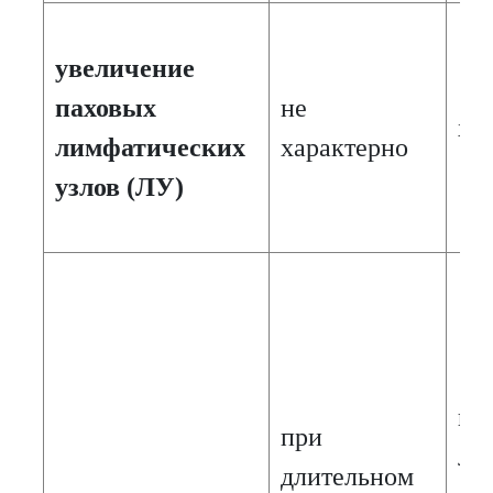
увеличение
паховых
не
ха
лимфатических
характерно
узлов (ЛУ)
пр
при
ле
длительном