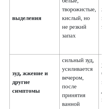
белые,
творожистые,
же
выделения
кислый, но
гн
не резкий
за
запах
сильный зуд,
ум
усиливается
зуд, жжение и
бо
вечером,
другие
мо
после
симптомы
ди
принятия
вн
ванной