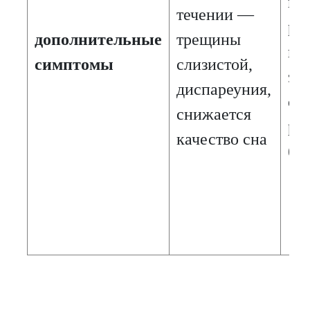
во
течении —
ра
дополнительные
трещины
ин
симптомы
слизистой,
эк
диспареуния,
ос
снижается
ра
качество сна
бе